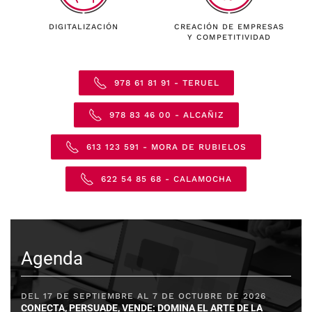
DIGITALIZACIÓN
CREACIÓN DE EMPRESAS
Y COMPETITIVIDAD
978 61 81 91 - TERUEL
978 83 46 00 - ALCAÑIZ
613 123 591 - MORA DE RUBIELOS
622 54 85 68 - CALAMOCHA
Agenda
DEL 17 DE SEPTIEMBRE AL 7 DE OCTUBRE DE 2026
CONECTA, PERSUADE, VENDE: DOMINA EL ARTE DE LA