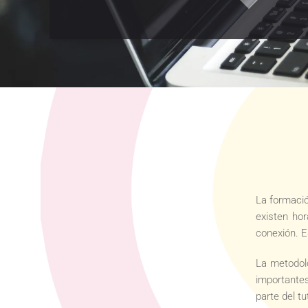
La formació
existen hor
conexión. E
La metodol
importantes
parte del tu