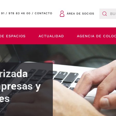
 91
/
978 83 46 00
/
CONTACTO
ÁREA DE SOCIOS
DE ESPACIOS
ACTUALIDAD
AGENCIA DE COLO
rizada
mpresas y
es