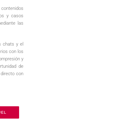
y contenidos
ios y casos
ediante las
s chats y el
rios con los
compresión y
rtunidad de
 directo con
UEL