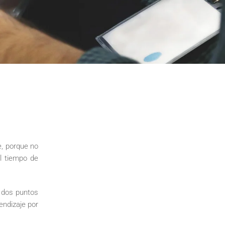
e, porque no
el tiempo de
 dos puntos
endizaje por