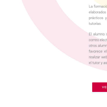
La formació
elaborados
prácticos 
tutorías.
El alumno s
correo elec
otros alumn
favorece e
realizar we
el tutor y 
VE