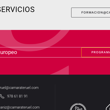
SERVICIOS
FORMACION@C
europeo
PROGRAM
eruel@camarateruel.com
978 61 81 91
caniz@camarateruel.com