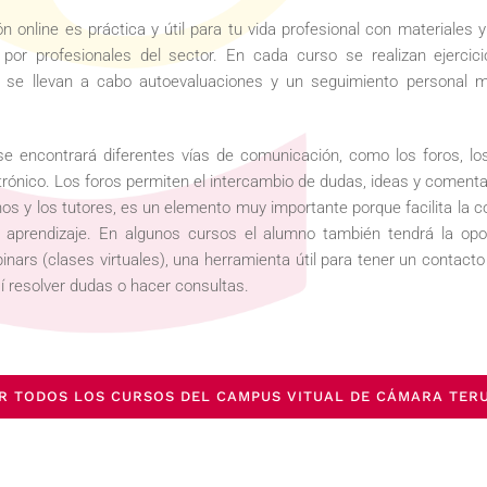
n online es práctica y útil para tu vida profesional con materiales 
 por profesionales del sector. En cada curso se realizan ejercic
y se llevan a cabo autoevaluaciones y un seguimiento personal m
e encontrará diferentes vías de comunicación, como los foros, lo
trónico. Los foros permiten el intercambio de dudas, ideas y comenta
os y los tutores, es un elemento muy importante porque facilita la 
l aprendizaje. En algunos cursos el alumno también tendrá la opo
binars (clases virtuales), una herramienta útil para tener un contacto
así resolver dudas o hacer consultas.
R TODOS LOS CURSOS DEL CAMPUS VITUAL DE CÁMARA TER