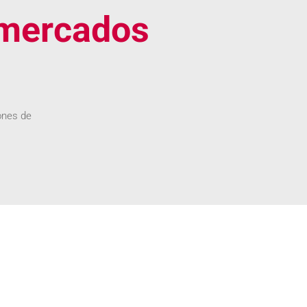
 mercados
ones de
iten contactar con