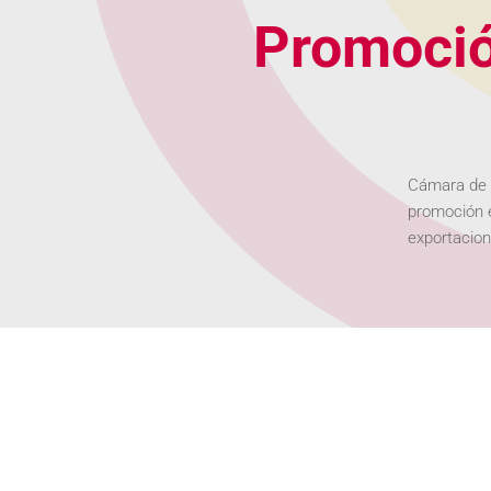
Promoció
Cámara de C
promoción e
exportacio
Misiones comercia
Ante las dificultades p