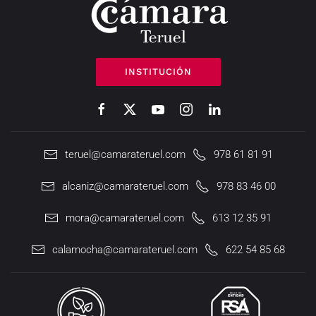
INSTITUCIÓN
teruel@camarateruel.com
978 61 81 91
alcaniz@camarateruel.com
978 83 46 00
mora@camarateruel.com
613 12 35 91
calamocha@camarateruel.com
622 54 85 68