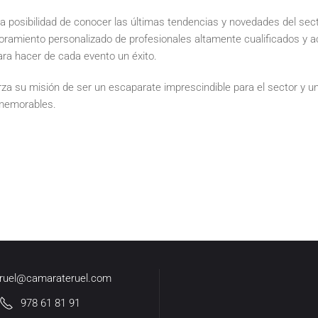
la posibilidad de conocer las últimas tendencias y novedades del sec
soramiento personalizado de profesionales altamente cualificados y
ara hacer de cada evento un éxito.
za su misión de ser un escaparate imprescindible para el sector y u
 memorables.
eruel@camarateruel.com
978 61 81 91