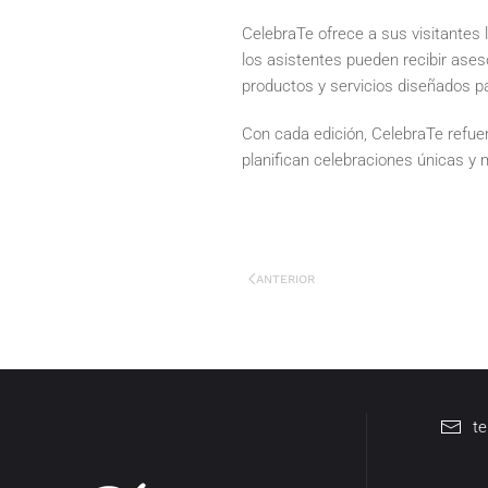
CelebraTe ofrece a sus visitantes 
los asistentes pueden recibir ase
productos y servicios diseñados p
Con cada edición, CelebraTe refuer
planifican celebraciones únicas y
ANTERIOR
t