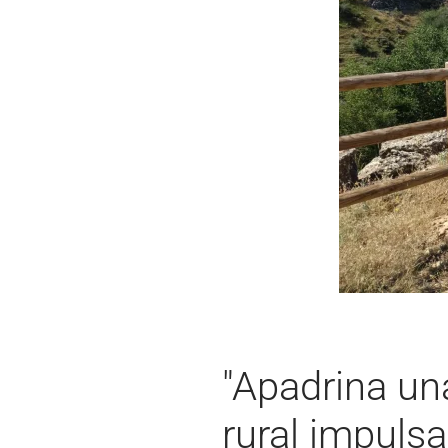
"Apadrina una
rural impuls