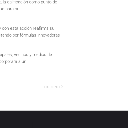
, la calificación como punto de
tud para su
y con esta acción reafirma su
ostando por fórmulas innovadoras
ipales, vecinos y medios de
corporará a un
SIGUIENTE