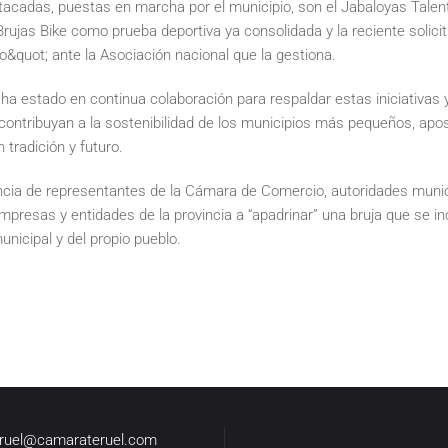
tacadas, puestas en marcha por el municipio, son el Jabaloyas Talent
Brujas Bike como prueba deportiva ya consolidada y la reciente solici
o&quot; ante la Asociación nacional que la gestiona.
a estado en continua colaboración para respaldar estas iniciativas 
contribuyan a la sostenibilidad de los municipios más pequeños, ap
 tradición y futuro.
ncia de representantes de la Cámara de Comercio, autoridades munic
presas y entidades de la provincia a “apadrinar” una bruja que se in
unicipal y del propio pueblo.
eruel@camarateruel.com