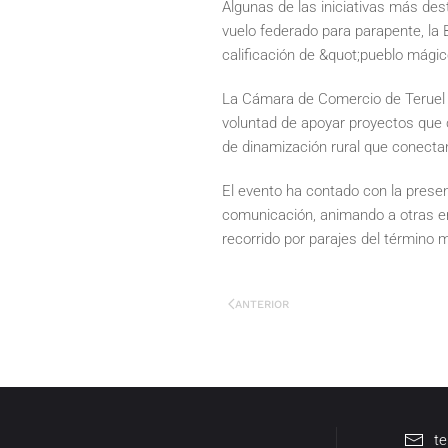
Algunas de las iniciativas más des
vuelo federado para parapente, la 
calificación de &quot;pueblo mágic
La Cámara de Comercio de Teruel h
voluntad de apoyar proyectos que 
de dinamización rural que conectan
El evento ha contado con la prese
comunicación, animando a otras em
recorrido por parajes del término m
ANTERIOR
t