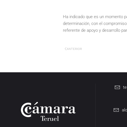
Ha indicado que es un momento para
determinación, con el compromiso 
referente de apoyo y desarrollo par
ANTERIOR
t
al