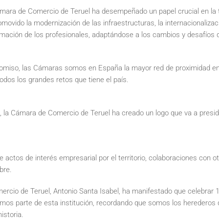
Cámara de Comercio de Teruel ha desempeñado un papel crucial en la
omovido la modernización de las infraestructuras, la internacionaliza
ormación de los profesionales, adaptándose a los cambios y desafíos
miso, las Cámaras somos en España la mayor red de proximidad en l
os los grandes retos que tiene el país.
 la Cámara de Comercio de Teruel ha creado un logo que va a presi
 actos de interés empresarial por el territorio, colaboraciones con o
bre.
rcio de Teruel, Antonio Santa Isabel, ha manifestado que celebrar 12
mos parte de esta institución, recordando que somos los herederos
istoria.