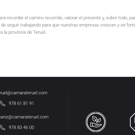
 recordar el camino recorrido, valorar el presente y, sobre todo, pa
de seguir trabajando para que nuestras empresas crezcan y se fort
a la provincia de Teruel.
eruel@camarateruel.com
978 61 81 91
caniz@camarateruel.com
978 83 46 00