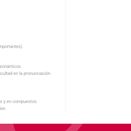
importantes).
nsonánticos.
cultad en la pronunciación.
les y en compuestos.
ión.