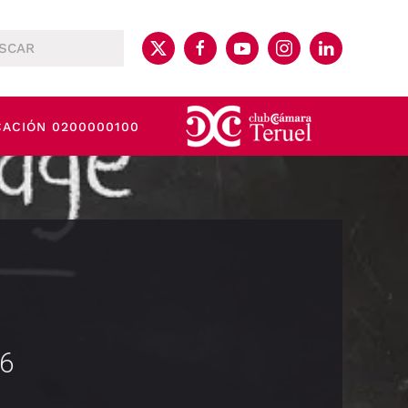
CACIÓN 0200000100
26