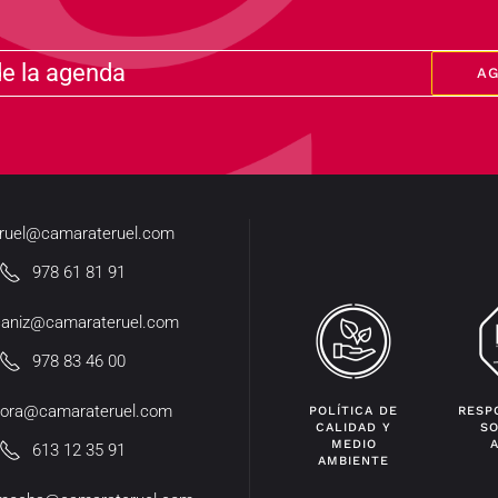
de la agenda
A
eruel@camarateruel.com
978 61 81 91
caniz@camarateruel.com
978 83 46 00
ora@camarateruel.com
POLÍTICA DE
RESP
CALIDAD Y
SO
MEDIO
613 12 35 91
AMBIENTE