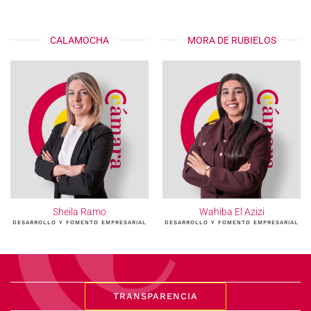
CALAMOCHA
MORA DE RUBIELOS
Sheila Ramo
Wahiba El Azizi
DESARROLLO Y FOMENTO EMPRESARIAL
DESARROLLO Y FOMENTO EMPRESARIAL
TRANSPARENCIA