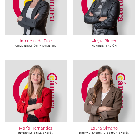
Inmaculada Díaz
Mayte Blasco
COMUNICACIÓN Y EVENTOS
ADMINISTRACIÓN
María Hernández
Laura Gimeno
INTERNACIONALIZACIÓN
DIGITALIZACIÓN Y COMUNICACIÓN