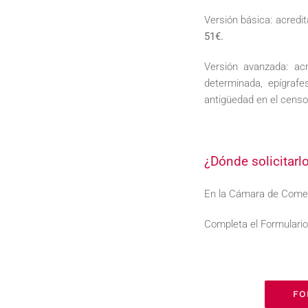
Versión básica: acredi
51€.
Versión avanzada: ac
determinada, epígrafe
antigüedad en el cens
¿Dónde solicitarl
En la Cámara de Comer
Completa el Formulario
FO