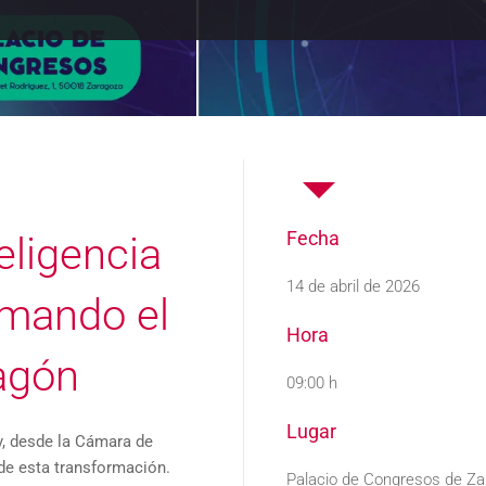
Fecha
eligencia
14 de abril de 2026
ormando el
Hora
ragón
09:00 h
Lugar
y, desde la Cámara de
de esta transformación.
Palacio de Congresos de Z