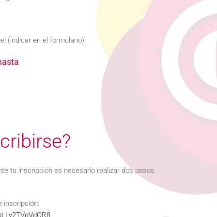
l (indicar en el formulario)
hasta
ribirse?
e tu inscripción es necesario realizar dos pasos
e inscripción:
ADpLLy2TVqVdQR8