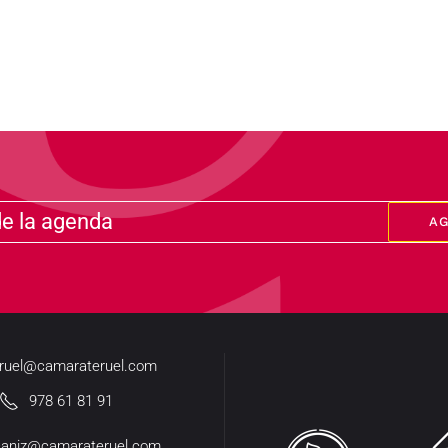
de la agenda
A
eruel@camarateruel.com
978 61 81 91
caniz@camarateruel.com