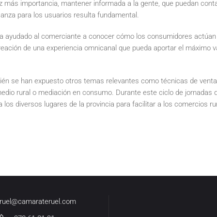
 vez más importancia, mantener informada a la gente, que puedan cont
anza para los usuarios resulta fundamental.
 ha ayudado al comerciante a conocer cómo los consumidores actúan e
creación de una experiencia omnicanal que pueda aportar el máximo va
.
ién se han expuesto otros temas relevantes como técnicas de venta,
medio rural o mediación en consumo. Durante este ciclo de jornadas 
a los diversos lugares de la provincia para facilitar a los comercios r
eruel@camarateruel.com