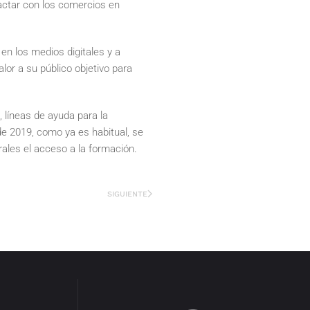
actar con los comercios en
n los medios digitales y a
lor a su público objetivo para
 líneas de ayuda para la
de 2019, como ya es habitual, se
urales el acceso a la formación.
SIGUIENTE