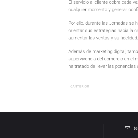
El servicio al cliente cobra cada
cualquier momento y generar confi
Por ello, durante las Jornadas se
orientar sus estrategias hacia la 
aumentar las ventas y su fidelidad
Además de marketing digital, tamb
supervivencia del comercio en el 
ha tratado de llevar las ponencias 
ANTERIOR
t