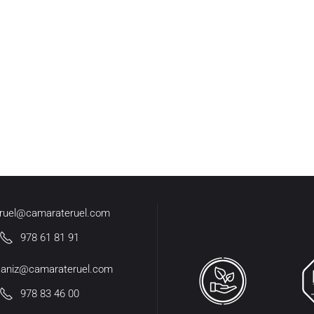
eruel@camarateruel.com
978 61 81 91
caniz@camarateruel.com
978 83 46 00