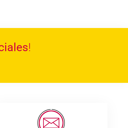
ciales
!