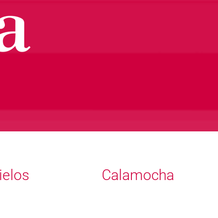
ielos
Calamocha