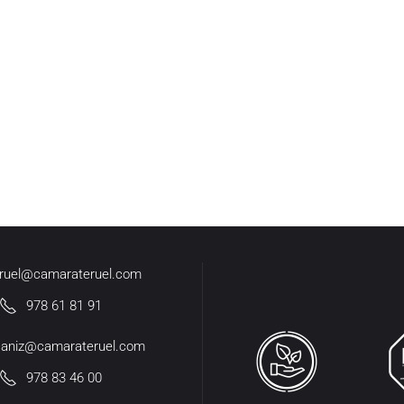
eruel@camarateruel.com
978 61 81 91
caniz@camarateruel.com
978 83 46 00