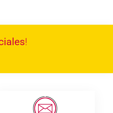
ciales
!