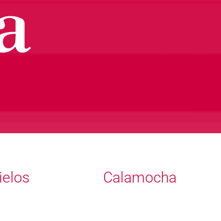
ielos
Calamocha