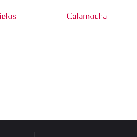
elos
Calamocha