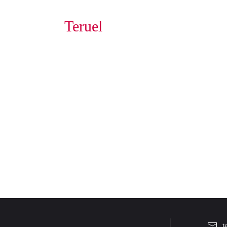
Teruel
t