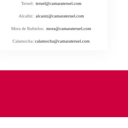
Teruel:
teruel@camarateruel.com
Alcañiz:
alcaniz@camarateruel.com
Mora de Rubielos:
mora@camarateruel.com
Calamocha:
calamocha@camarateruel.com