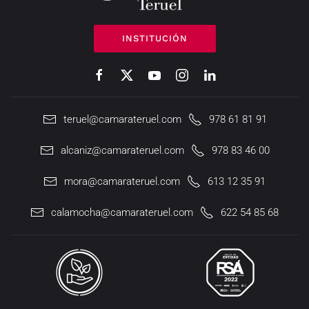
INSTITUCIÓN
teruel@camarateruel.com
978 61 81 91
alcaniz@camarateruel.com
978 83 46 00
mora@camarateruel.com
613 12 35 91
calamocha@camarateruel.com
622 54 85 68