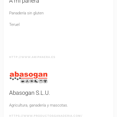
A mi panera
Panadería sin gluten
Teruel
HTTP://WWW.AMIPANERA.ES
Abasogan S.L.U.
Agricultura, ganadería y mascotas.
HTTPS://WWW.PRODUCTOSGANADERIA.COM/