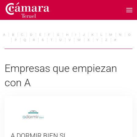
Skip to main content
A
B
C
D
E
F
G
H
I
J
K
L
M
N
O
P
Q
R
S
T
U
V
W
X
Y
Z
#
Empresas que empiezan
con A
A DORMIR BIEN SL