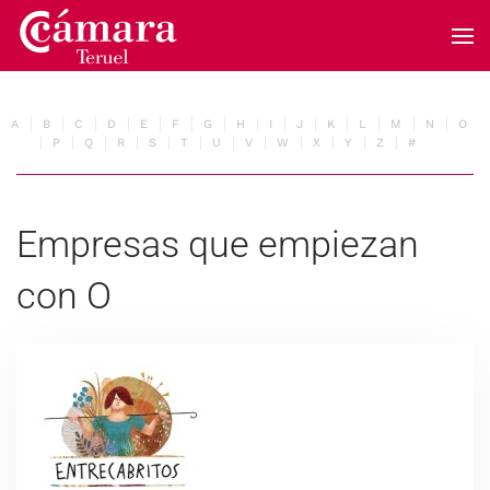
Skip to main content
A
B
C
D
E
F
G
H
I
J
K
L
M
N
O
P
Q
R
S
T
U
V
W
X
Y
Z
#
Empresas que empiezan
con O