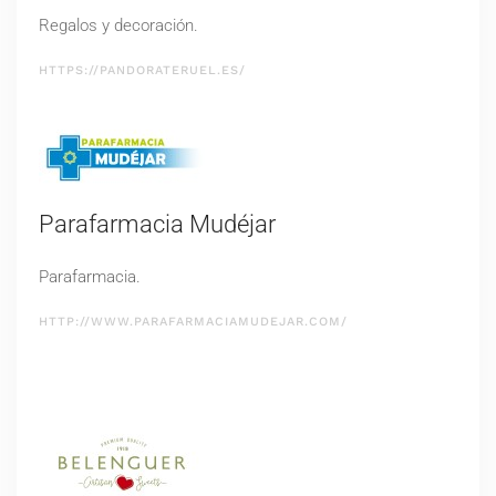
Regalos y decoración.
HTTPS://PANDORATERUEL.ES/
Parafarmacia Mudéjar
Parafarmacia.
HTTP://WWW.PARAFARMACIAMUDEJAR.COM/