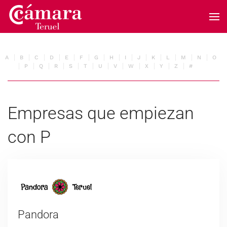
Skip to main content
A
B
C
D
E
F
G
H
I
J
K
L
M
N
O
P
Q
R
S
T
U
V
W
X
Y
Z
#
Empresas que empiezan
con P
Pandora