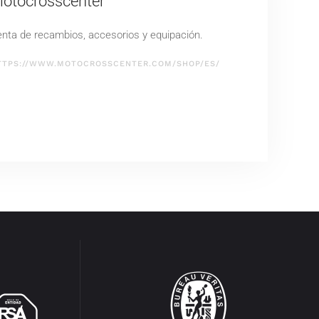
otocrosscenter
nta de recambios, accesorios y equipación.
TTPS://WWW.MOTOCROSSCENTER.COM/SHOP/ES/