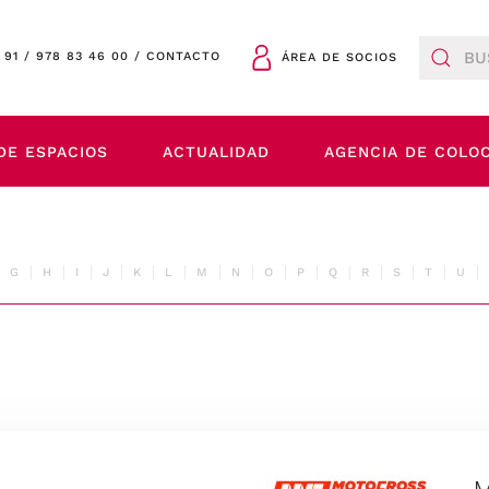
 91
/
978 83 46 00
/
CONTACTO
ÁREA DE SOCIOS
DE ESPACIOS
ACTUALIDAD
AGENCIA DE COLO
G
H
I
J
K
L
M
N
O
P
Q
R
S
T
U