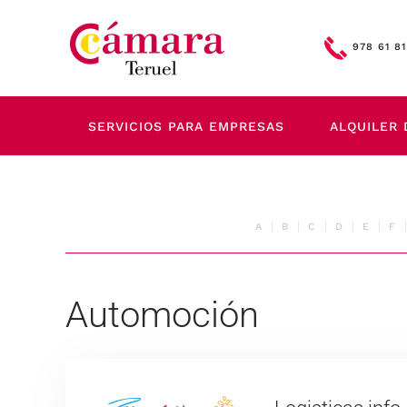
Skip to main content
978 61 81
SERVICIOS PARA EMPRESAS
ALQUILER 
A
B
C
D
E
F
Automoción