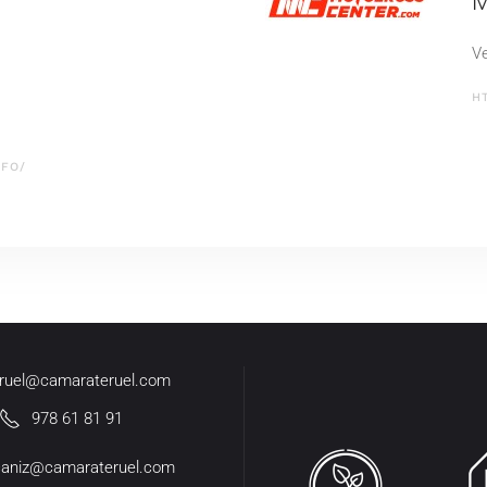
M
Ve
H
NFO/
eruel@camarateruel.com
978 61 81 91
caniz@camarateruel.com