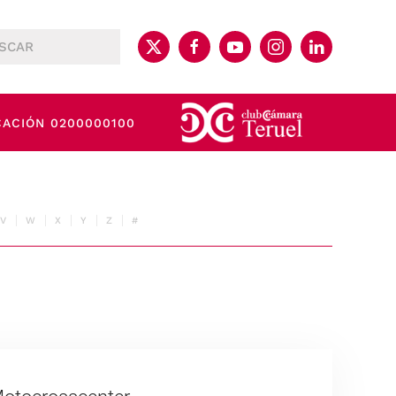
CACIÓN 0200000100
V
W
X
Y
Z
#