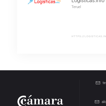
Logisticas.info
Teruel
HTTPS://LOGISTICAS.I
t
al