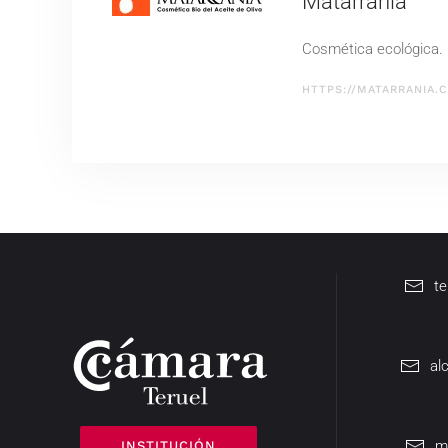
Matarrania
Cosmética ecológica.
HTTPS://MATARRANIA.
t
al
m
INSTITUCIÓN