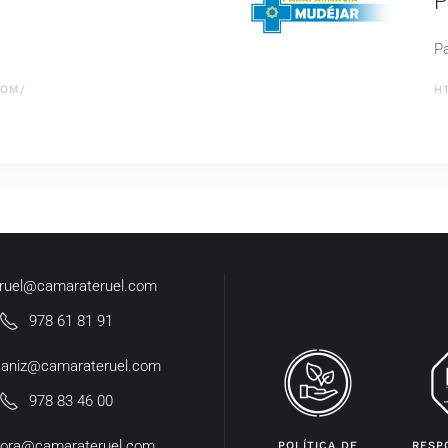
P
P
COM/
H
eruel@camarateruel.com
978 61 81 91
caniz@camarateruel.com
978 83 46 00
ora@camarateruel.com
POLÍTICA DE
RESP