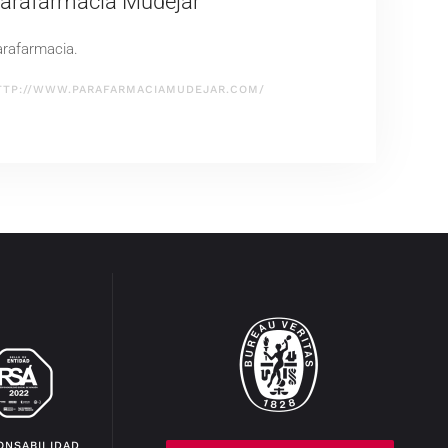
arafarmacia Mudéjar
arafarmacia.
TTP://WWW.PARAFARMACIAMUDEJAR.COM/
ONSABILIDAD