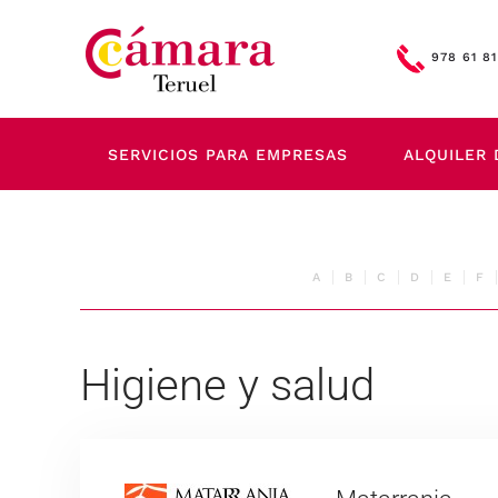
Skip to main content
978 61 81
SERVICIOS PARA EMPRESAS
ALQUILER 
A
B
C
D
E
F
Higiene y salud