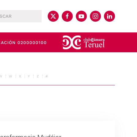
CACIÓN 0200000100
V
W
X
Y
Z
#