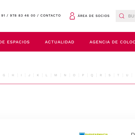
 91
/
978 83 46 00
/
CONTACTO
ÁREA DE SOCIOS
DE ESPACIOS
ACTUALIDAD
AGENCIA DE COLO
G
H
I
J
K
L
M
N
O
P
Q
R
S
T
U