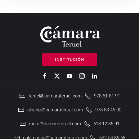
INSTITUCIÓN
teruel@camarateruel.com
978 61 81 91
alcaniz@camarateruel.com
978 83 46 00
mora@camarateruel.com
613 12 35 91
calamocha@camarateruel.com
622 54 85 68