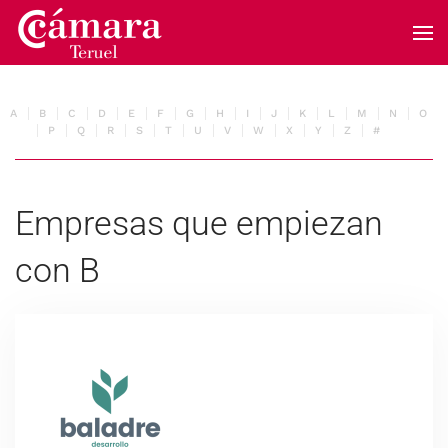
Skip to main content
A
B
C
D
E
F
G
H
I
J
K
L
M
N
O
P
Q
R
S
T
U
V
W
X
Y
Z
#
Empresas que empiezan
con B