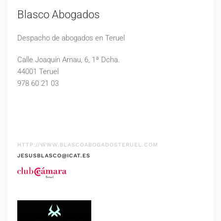
Blasco Abogados
Despacho de abogados en Teruel
Calle Joaquín Arnau, 6, 1ª Dcha.
44001 Teruel
978 60 21 03
HTTP://WWW.BLASCOABOGADOSTERUEL.COM
JESUSBLASCO@ICAT.ES