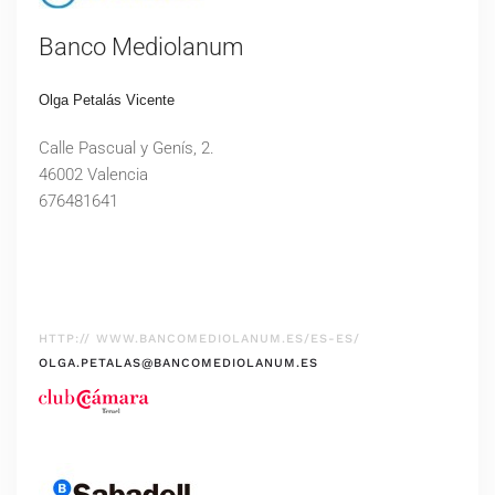
Banco Mediolanum
Olga Petalás Vicente
Calle Pascual y Genís, 2.
46002 Valencia
676481641
HTTP:// WWW.BANCOMEDIOLANUM.ES/ES-ES/
OLGA.PETALAS@BANCOMEDIOLANUM.ES