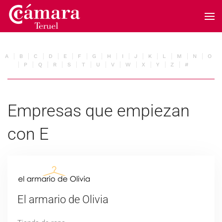
Skip to main content
A
B
C
D
E
F
G
H
I
J
K
L
M
N
O
P
Q
R
S
T
U
V
W
X
Y
Z
#
Empresas que empiezan
con E
El armario de Olivia