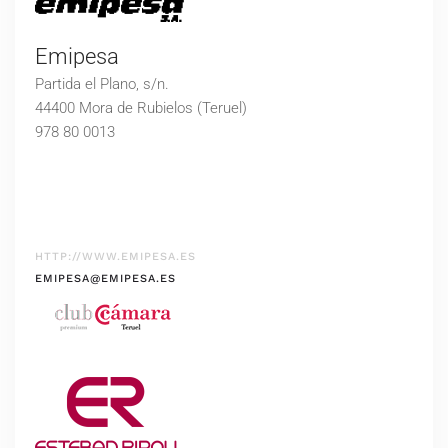
Emipesa
Partida el Plano, s/n.
44400 Mora de Rubielos (Teruel)
978 80 0013
HTTP://WWW.EMIPESA.ES
EMIPESA@EMIPESA.ES