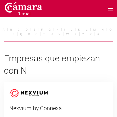
Skip to main content
A
B
C
D
E
F
G
H
I
J
K
L
M
N
O
P
Q
R
S
T
U
V
W
X
Y
Z
#
Empresas que empiezan
con N
Nexvium by Connexa