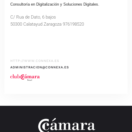
Consultoría en Digitalización y Soluciones Digitales.
C/ Rua de Dato, 6 bajos
50300 Calatayud Zaragoza 976198520
HTTP://WWW.CONNEXA.ES
ADMINISTRACION@CONNEXA.ES