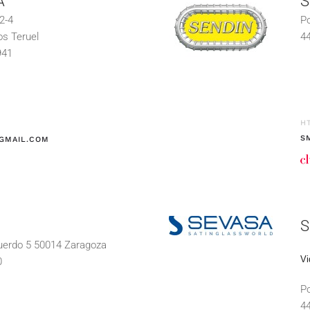
A
S
2-4
Po
os Teruel
44
941
H
S
GMAIL.COM
S
cuerdo 5 50014 Zaragoza
Vi
0
Po
44