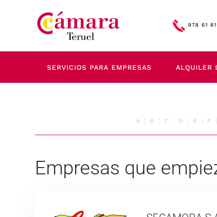
Skip to main content
978 61 81
SERVICIOS PARA EMPRESAS
ALQUILER 
A
B
C
D
E
F
Empresas que empie