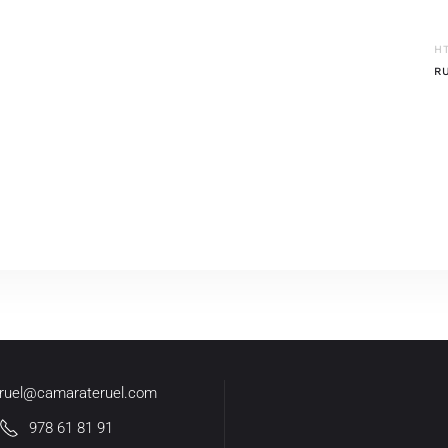
H
R
eruel@camarateruel.com
978 61 81 91