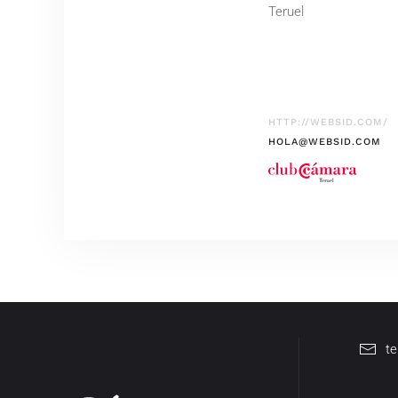
Teruel
HTTP://WEBSID.COM/
HOLA@WEBSID.COM
t