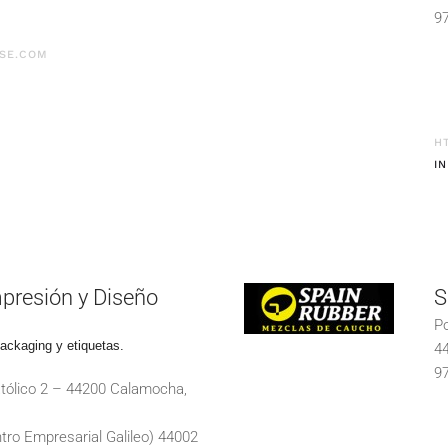
97
SE.COM
H
I
presión y Diseño
S
Po
packaging y etiquetas.
44
97
tólico 2 – 44200 Calamocha,
tro Empresarial Galileo) 44002