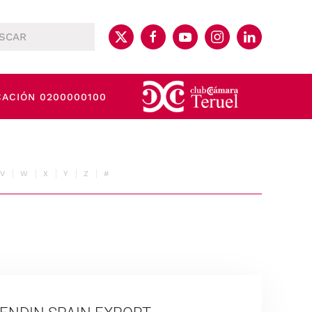
CACIÓN 0200000100
V
W
X
Y
Z
#