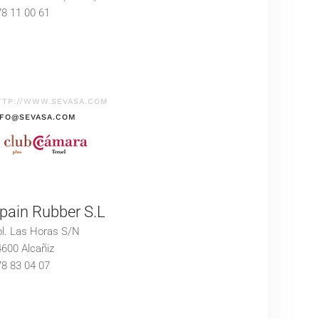
8 11 00 61
TTP://WWW.SEVASA.COM
NFO@SEVASA.COM
pain Rubber S.L
l. Las Horas S/N
600 Alcañiz
8 83 04 07