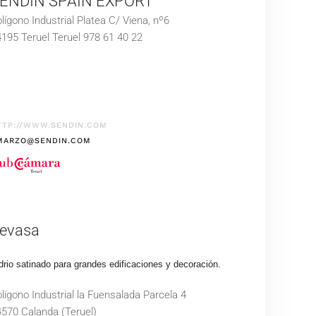
ENDIN SPAIN EXPORT
lígono Industrial Platea C/ Viena, nº6
195 Teruel Teruel 978 61 40 22
TTP://WWW.SENDIN.COM
MARZO@SENDIN.COM
evasa
drio satinado para grandes edificaciones y decoración.
lígono Industrial la Fuensalada Parcela 4
570 Calanda (Teruel)