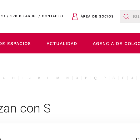
 91
/
978 83 46 00
/
CONTACTO
ÁREA DE SOCIOS
DE ESPACIOS
ACTUALIDAD
AGENCIA DE COLO
G
H
I
J
K
L
M
N
O
P
Q
R
S
T
U
zan con S