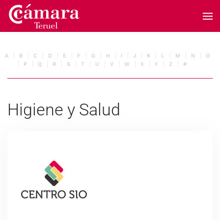
Skip to main content
A
B
C
D
E
F
G
H
I
J
K
L
M
N
O
P
Q
R
S
T
U
V
W
X
Y
Z
#
Higiene y Salud