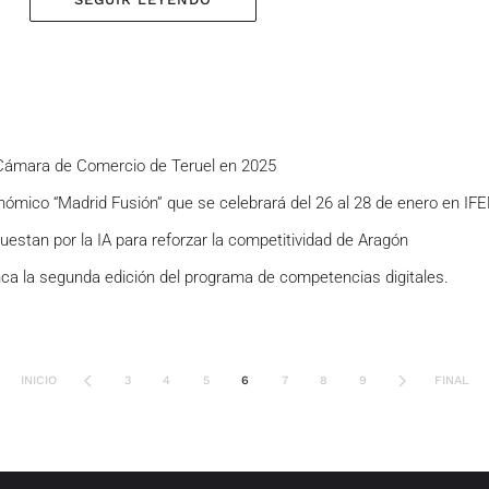
a Cámara de Comercio de Teruel en 2025
ómico “Madrid Fusión” que se celebrará del 26 al 28 de enero en IF
uestan por la IA para reforzar la competitividad de Aragón
ranca la segunda edición del programa de competencias digitales.
INICIO
3
4
5
6
7
8
9
FINAL