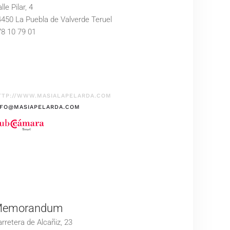
lle Pilar, 4
450 La Puebla de Valverde Teruel
8 10 79 01
TTP://WWW.MASIALAPELARDA.COM
NFO@MASIAPELARDA.COM
emorandum
rretera de Alcañiz, 23