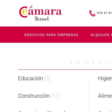
Skip to main content
978 61 81
SERVICIOS PARA EMPRESAS
ALQUILER 
A
B
C
D
E
F
Educación
(5)
Higie
Construcción
(17)
Alime