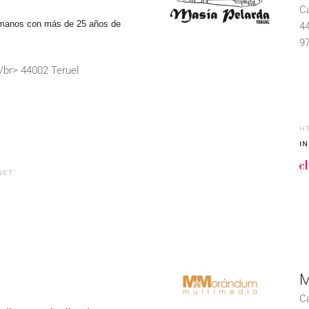
Ca
manos con más de 25 años de
44
97
/br> 44002 Teruel
H
I
NET
M
Ca