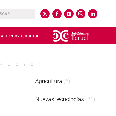
CACIÓN 0200000100
V
W
X
Y
Z
#
Agricultura
(6)
Nuevas tecnologías
(21)