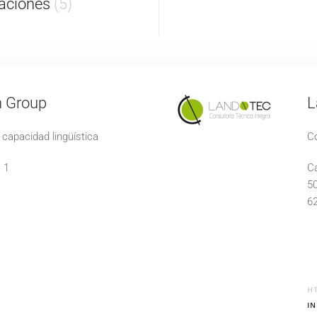
aciones
(5)
n Group
L
capacidad lingüística
Co
 1
Ca
5
62
H
I