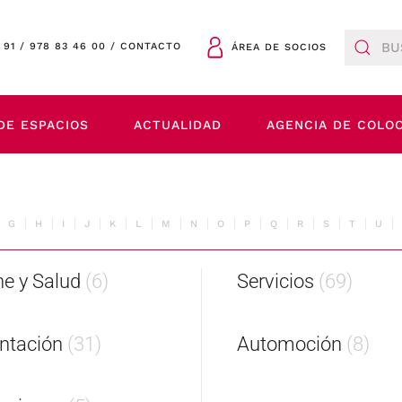
 91
/
978 83 46 00
/
CONTACTO
ÁREA DE SOCIOS
DE ESPACIOS
ACTUALIDAD
AGENCIA DE COLO
G
H
I
J
K
L
M
N
O
P
Q
R
S
T
U
ne y Salud
(6)
Servicios
(69)
ntación
(31)
Automoción
(8)