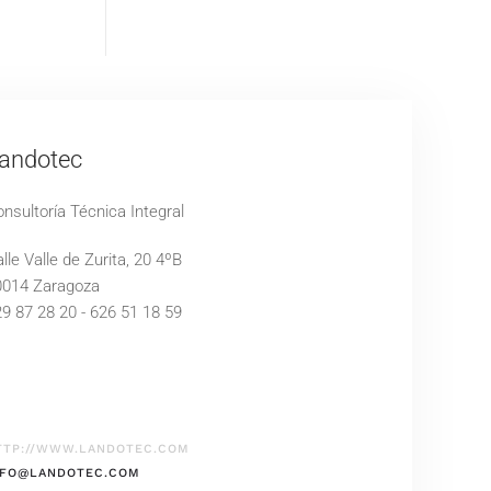
andotec
nsultoría Técnica Integral
lle Valle de Zurita, 20 4ºB
0014 Zaragoza
9 87 28 20 - 626 51 18 59
TTP://WWW.LANDOTEC.COM
NFO@LANDOTEC.COM