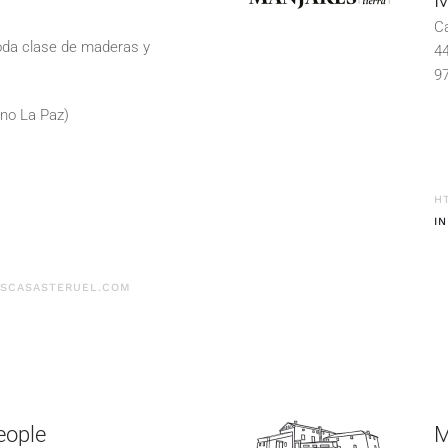
Ca
oda clase de maderas y
44
97
ono La Paz)
H
I
ASCASASTERUEL.COM
eople
M