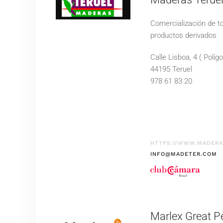
Comercialización de t
productos derivados
Calle Lisboa, 4 ( Políg
44195 Teruel
978 61 83 20
HTTPS://WWW.MADER
INFO@MADETER.COM
Marlex Great P