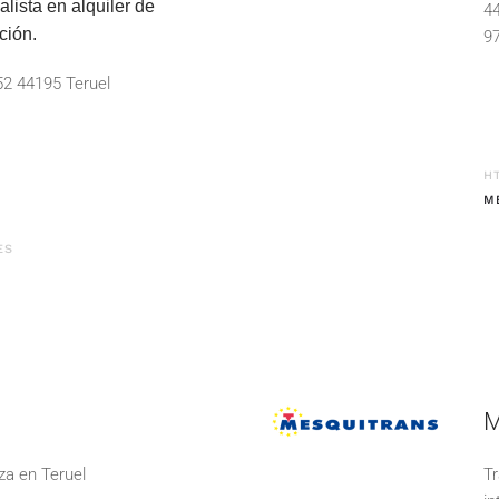
lista en alquiler de
44
ción.
97
52 44195 Teruel
H
M
ES
M
za en Teruel
Tr