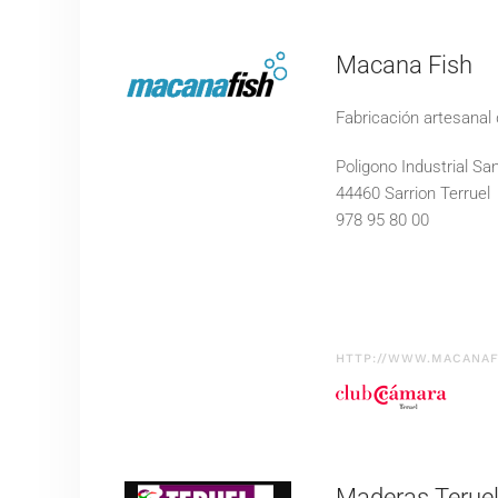
Macana Fish
Fabricación artesanal
Poligono Industrial Sa
44460 Sarrion Terruel
978 95 80 00
HTTP://WWW.MACANAF
Maderas Terue