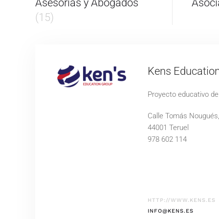
Asesorias y Abogados
Asoci
(15)
Kens Educatio
Proyecto educativo de 
Calle Tomás Nougués,
44001 Teruel
978 602 114
HTTP://WWW.KENS.ES
INFO@KENS.ES