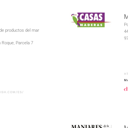
M
Po
 de productos del mar
44
97
n Roque, Parcela 7
H
M
ISH.COM/ES/
l
M