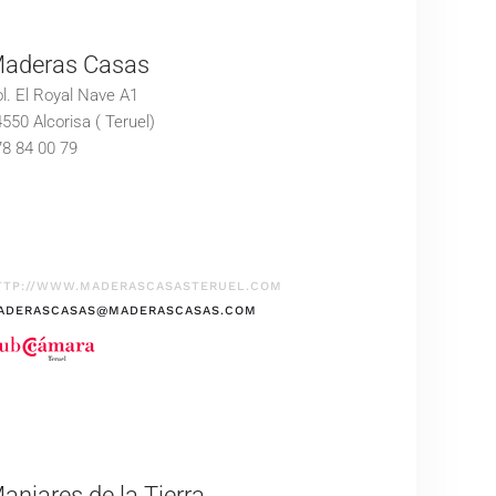
aderas Casas
l. El Royal Nave A1
550 Alcorisa ( Teruel)
8 84 00 79
TTP://WWW.MADERASCASASTERUEL.COM
ADERASCASAS@MADERASCASAS.COM
anjares de la Tierra