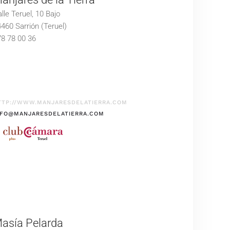
lle Teruel, 10 Bajo
460 Sarrión (Teruel)
8 78 00 36
TTP://WWW.MANJARESDELATIERRA.COM
NFO@MANJARESDELATIERRA.COM
asía Pelarda