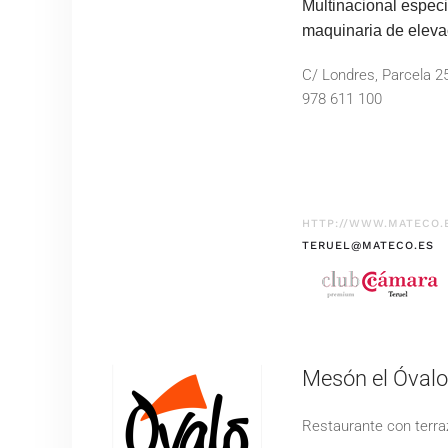
Multinacional especia
maquinaria de eleva
C/ Londres, Parcela 2
978 611 100
HTTP://WWW.MATECO.
TERUEL@MATECO.ES
Mesón el Óvalo
Restaurante con terra