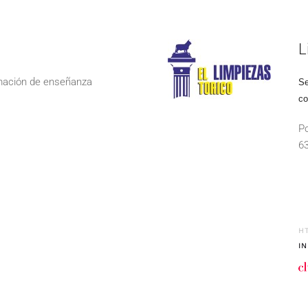
L
rmación de enseñanza
Se
co
Po
6
H
I