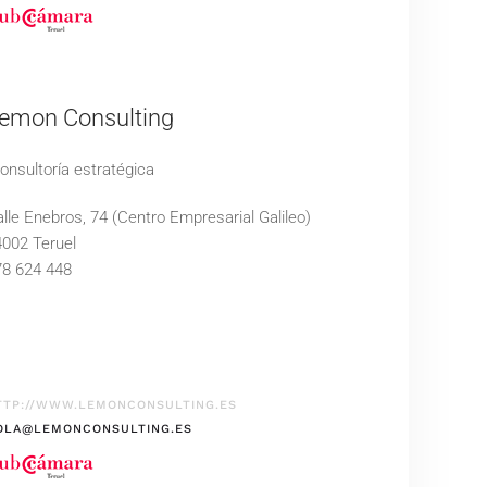
emon Consulting
nsultoría estratégica
lle Enebros, 74 (Centro Empresarial Galileo)
002 Teruel
78 624 448
TTP://WWW.LEMONCONSULTING.ES
OLA@LEMONCONSULTING.ES