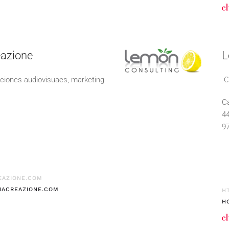
eazione
L
cciones audiovisuaes, marketing
Co
Ca
44
9
EAZIONE.COM
IACREAZIONE.COM
H
H