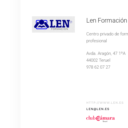
Len Formación
Centro privado de fo
profesional
Avda. Aragón, 47 1ºA
44002 Teruel
978 62 07 27
HTTP://WWW.LEN.ES
LEN@LEN.ES