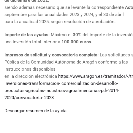
de diciembre de 2022
,
siendo además necesario que se levante la correspondiente
Acta
septiembre para las anualidades 2023 y 2024, y el 30 de abril
para la anualidad 2025, según resolución de aprobación
.
Importe de las ayudas:
Máximo el
30%
del importe de la invers
una inversión total inferior a
100.000 euros.
Impresos de solicitud y convocatoria completa:
Las solicitudes s
Pública de la Comunidad Autónoma de Aragón conforme a las
instrucciones disponibles
en la dirección electrónica
https://www.aragon.es/tramitador/-/t
inversiones-transformacion-
comercializacion-desarrollo-
productos-agricolas-industrias-agroalimentarias-pdr-2014-
2020/convocatoria-
2023
Descargar resumen de la ayuda.