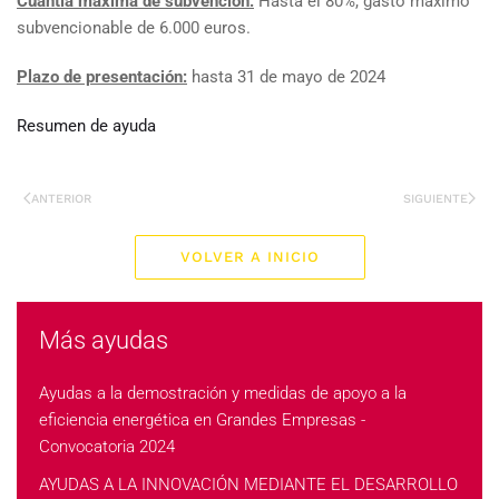
Cuantía máxima de subvención:
Hasta el 80%, gasto máximo
subvencionable de 6.000 euros.
Plazo de presentación:
hasta 31 de mayo de 2024
Resumen de ayuda
ANTERIOR
SIGUIENTE
VOLVER A INICIO
Más ayudas
Ayudas a la demostración y medidas de apoyo a la
eficiencia energética en Grandes Empresas -
Convocatoria 2024
AYUDAS A LA INNOVACIÓN MEDIANTE EL DESARROLLO