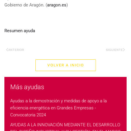
Gobierno de Aragón. (
aragon.es
)
Resumen ayuda
ANTERIOR
SIGUIENTE
VOLVER A INICIO
Más ayudas
Ayudas a la demostración y medidas de apoyo a la
eficiencia energética en Grandes Empresas -
Convocatoria 2024
AYUDAS A LA INNOVACIÓN MEDIANTE EL DESARROLLO