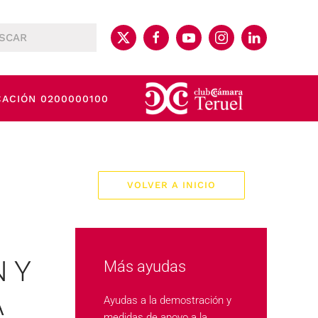
CACIÓN 0200000100
VOLVER A INICIO
 Y
Más ayudas
A
Ayudas a la demostración y
medidas de apoyo a la