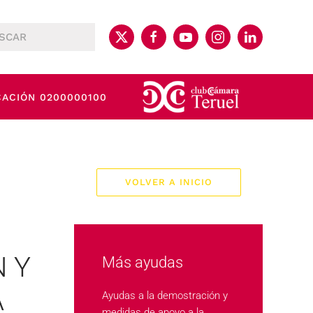
CACIÓN 0200000100
VOLVER A INICIO
 Y
Más ayudas
A
Ayudas a la demostración y
medidas de apoyo a la